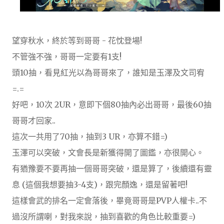
望穿秋水，終於等到哥哥 - 花忱登場!
不管強不強，哥哥一定要有1支!
頭10抽，看見紅光以為哥哥來了，誰知是玉澤及文司宥
=.=
好吧，10次 2UR，意即下個80抽內必出哥哥，最後60抽
哥哥才回家..
這次一共用了70抽，抽到3 UR，亦算不錯=)
玉澤可以突破，文會長是新獲得開了圖鑑，亦很開心。
有猶豫要不要再抽一個哥哥突破，還是算了，後續還有靈
息 (這個我想要抽3-4支)，跟完顏逸，還是留著吧!
這樣會武的排名一定會落後，畢竟哥哥是PVP人權卡..不
過沒所謂喇，對我來說，抽到喜歡的角色比較重要=)