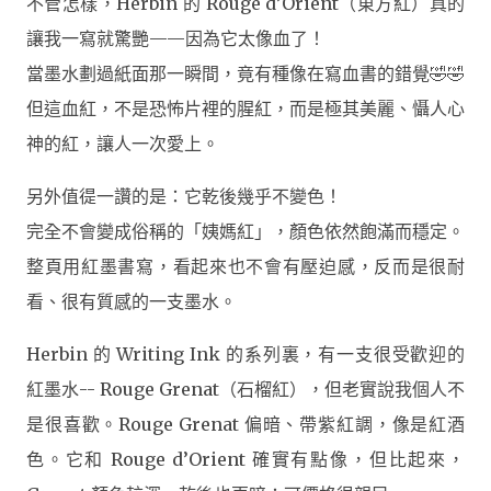
不管怎樣，
Herbin 的 Rouge d’Orient（東方紅）
真的
讓我一寫就驚艷——因為它太像血了！
當墨水劃過紙面那一瞬間，竟有種像在寫血書的錯覺🤣🤣
但這血紅，不是恐怖片裡的腥紅，而是
極其美麗、懾人心
神的紅，讓人一次愛上。
另外值徥一讚的是：
它乾後幾乎不變色！
完全不會變成俗稱的「姨媽紅」，顏色依然飽滿而穩定。
整頁用紅墨書寫，看起來也不會有壓迫感，反而是很耐
看、很有質感的一支墨水。
Herbin 的 Writing Ink 的系列裏，有一支很受歡迎的
紅墨水--
Rouge Grenat（石榴紅）
，但老實說我個人不
是很喜歡。Rouge Grenat 偏暗、帶紫紅調，像是紅酒
色。它和 Rouge d’Orient 確實有點像，但比起來，