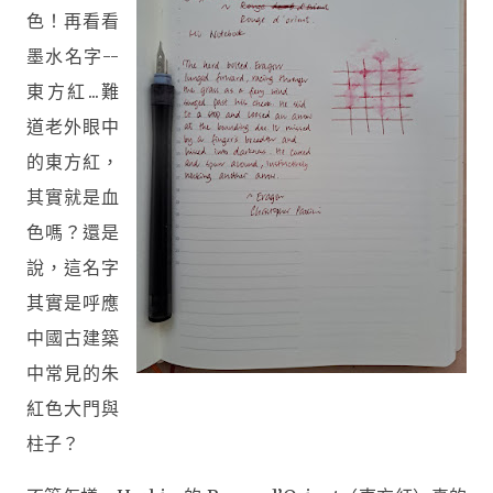
色！再看看
墨水名字--
東方紅...
難
道老外眼中
的
東方紅
，
其實就是血
色嗎？還是
說，這名字
其實是呼應
中國古建築
中常見的朱
紅色大門與
柱子？