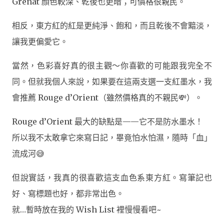
Grenat 顏色較深、乾後也更暗；可價格很親民。
相反，
東方紅的紅是更純淨、飽和，而且乾後不會黯淡
，
讓我更偏愛它。
當然，色彩喜好真的很主觀～你喜歡的可能跟我完全不
同。但就我個人來說，如果要在這兩支選一支紅墨水，我
會推薦 Rouge d’Orient（雖然價格真的不親民💸）。
Rouge d’Orient 最大的缺點是——
它不是防水墨水！
所以我不太敢拿它來寫日記，畢竟怕水怕濕，隨時「血」
流成河😅
但說實話，我真的很喜歡這支
血色系東方紅
。寫筆記也
好、寫標題也好，都非常出色。
就…暫時放在我的 Wish List 裡慢慢看吧~