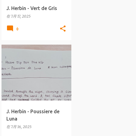
J. Herbin - Vert de Gris
在
7月 17, 2025
0
墨水
J.HERBIN
+
WRITING INKS
J. Herbin - Poussiere de
Luna
在
7月 16, 2025