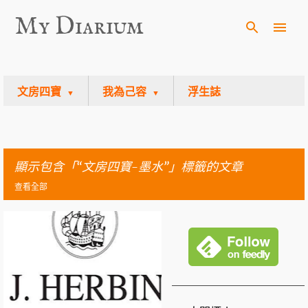
My Diarium
跳至主要內容
文房四寶
我為己容
浮生誌
顯示包含「
文房四寶-墨水
」標籤的文章
查看全部
文
墨水
J.HERBIN
章