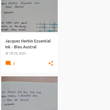
ESSENTIAL INKS
Jacques Herbin Essential
Ink - Bleu Austral
在
7月 29, 2025
0
墨水
J.HERBIN
+
ESSENTIAL INKS