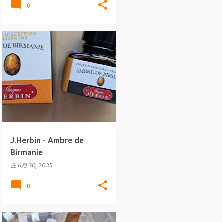
0
墨水
J.HERBIN
+
WRITING INKS
J.Herbin - Ambre de
Birmanie
在
6月 30, 2025
0