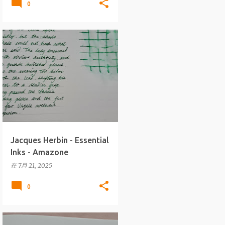
0
墨水
J.HERBIN
+
ESSENTIAL INKS
Jacques Herbin - Essential
Inks - Amazone
在
7月 21, 2025
0