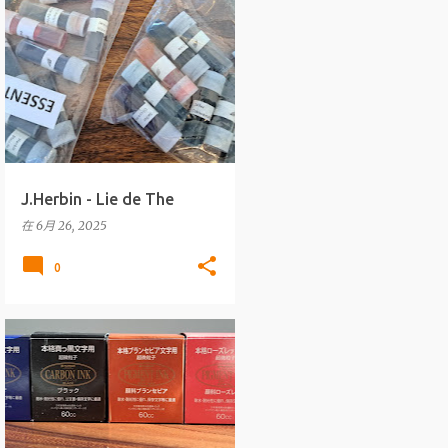
墨水
J.HERBIN
+
WRITING INKS
J.Herbin - Lie de The
在
6月 26, 2025
0
墨水