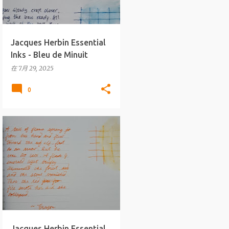
Jacques Herbin Essential
Inks - Bleu de Minuit
在
7月 29, 2025
0
墨水
J.HERBIN
+
ESSENTIAL INKS
Jacques Herbin Essential