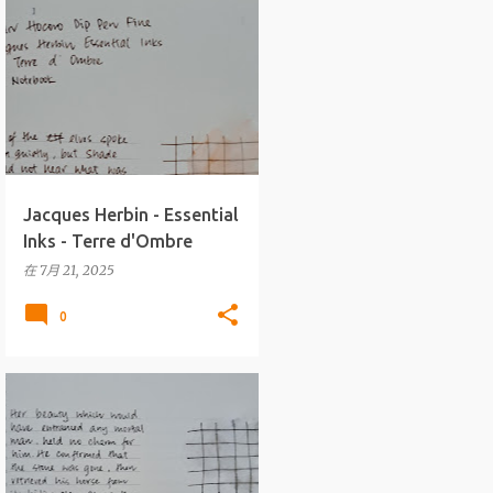
墨水
J.HERBIN
+
ESSENTIAL INKS
Jacques Herbin - Essential
Inks - Terre d'Ombre
在
7月 21, 2025
0
墨水
J.HERBIN
+
ESSENTIAL INKS