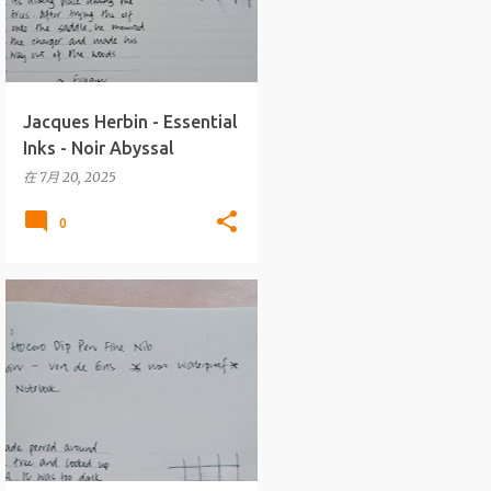
Jacques Herbin - Essential
Inks - Noir Abyssal
在
7月 20, 2025
0
墨水
J.HERBIN
+
WRITING INKS