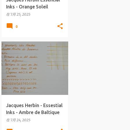
Inks - Orange Soleil
在
7月 25, 2025
0
墨水
J.HERBIN
+
ESSENTIAL INKS
Jacques Herbin - Essestial
Inks - Ambre de Baltique
在
7月 24, 2025