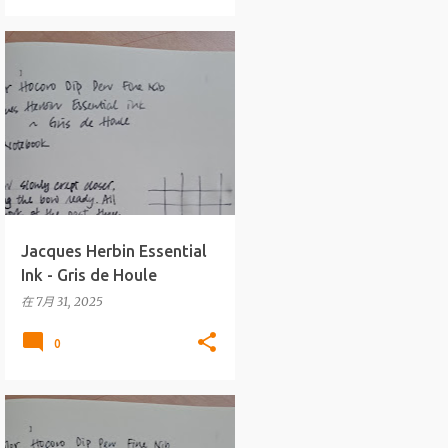
墨水
J.HERBIN
+
ESSENTIAL INKS
Jacques Herbin Essential
Ink - Gris de Houle
在
7月 31, 2025
0
墨水
J.HERBIN
+