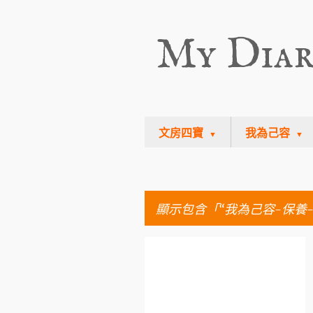
My Dia
文房四寶
我為己容
顯示包含「
我為己容-保養
文
頭髮護理
章